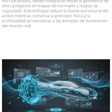
microarañazos, deben integrarse desde la geometría de
altos polígonos en mapas de normales y mapas de
rugosidad. Este enfoque reduce la huella estructural del
activo mientras conserva la precisión física y la
profundidad al reaccionar a las entradas de iluminación
del mundo real.
Principios básicos de los flujos de
trabajo automatizados previos a la
implementación