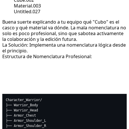
Material.003
Untitled.027
Buena suerte explicando a tu equipo qué "Cubo" es el
casco y qué material va dónde. La mala nomenclatura no
solo es poco profesional, sino que sabotea activamente
la colaboración y la edición futura.
La Solución: Implementa una nomenclatura lógica desde
el principio.
Estructura de Nomenclatura Profesional:
text
Copy code
Character_Warrior/

├── Warrior_Body

├── Warrior_Head

├── Armor_Chest

├── Armor_Shoulder_L

├── Armor_Shoulder_R
