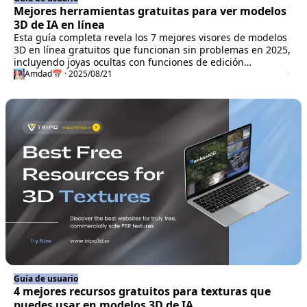
Mejores herramientas gratuitas para ver modelos
3D de IA en línea
Esta guía completa revela los 7 mejores visores de modelos
3D en línea gratuitos que funcionan sin problemas en 2025,
incluyendo joyas ocultas con funciones de edición
profesionales. Le mostraremos exactamente cómo ver
Amdad
📅 · 2025/08/21
modelos en segundos, solucionar problemas comunes como
agujeros y bordes rugosos, e incluso compartiremos una
estrategia preventiva que elimina los inconvenientes de
edición. Ya sea que esté revisando activos de juegos o
prototipos de clientes, estas herramientas basadas en
navegador ofrecen resultados profesionales sin costo
alguno.
Guía de usuario
4 mejores recursos gratuitos para texturas que
puedes usar en modelos 3D de IA