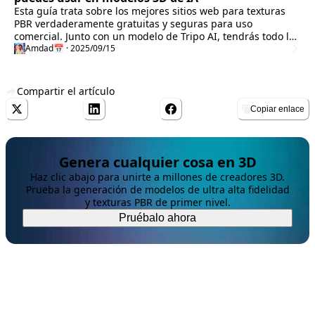
Esta guía trata sobre los mejores sitios web para texturas
PBR verdaderamente gratuitas y seguras para uso
comercial. Junto con un modelo de Tripo AI, tendrás todo lo
necesario para pasar de una idea simple a un activo final
Amdad
📅 · 2025/09/15
fotorrealista.
Compartir el artículo
Copiar enlace
Genera cualquier cosa en 3D
Haz clic abajo para unirte a millones de creadores 3D.
Prueba la generación de modelos de ultra alta fidelidad
y texturas PBR de primer nivel.
Pruébalo ahora