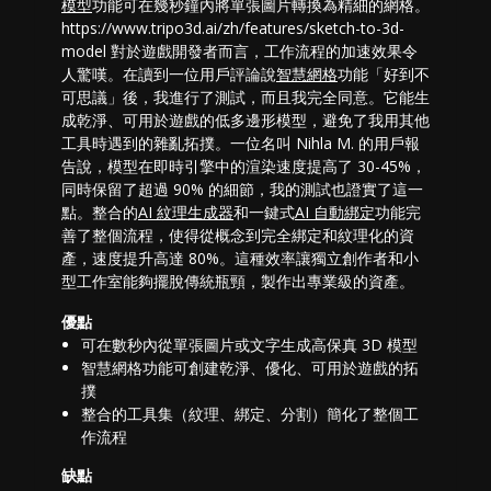
模型
功能可在幾秒鐘內將單張圖片轉換為精細的網格。
https://www.tripo3d.ai/zh/features/sketch-to-3d-
model 對於遊戲開發者而言，工作流程的加速效果令
人驚嘆。在讀到一位用戶評論說
智慧網格
功能「好到不
可思議」後，我進行了測試，而且我完全同意。它能生
成乾淨、可用於遊戲的低多邊形模型，避免了我用其他
工具時遇到的雜亂拓撲。一位名叫 Nihla M. 的用戶報
告說，模型在即時引擎中的渲染速度提高了 30-45%，
同時保留了超過 90% 的細節，我的測試也證實了這一
點。整合的
AI 紋理生成器
和一鍵式
AI 自動綁定
功能完
善了整個流程，使得從概念到完全綁定和紋理化的資
產，速度提升高達 80%。這種效率讓獨立創作者和小
型工作室能夠擺脫傳統瓶頸，製作出專業級的資產。
優點
可在數秒內從單張圖片或文字生成高保真 3D 模型
智慧網格功能可創建乾淨、優化、可用於遊戲的拓
撲
整合的工具集（紋理、綁定、分割）簡化了整個工
作流程
缺點