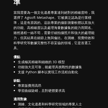
準
當我需要為一個文化遺產專案達到絕對的精確度時，我
選擇了 Agisoft Metashape。它被廣泛認為是行業標
準，這是有原因的。這款專業的攝影測量軟體以其強大
的功能、高精確度以及處理海量數據集的能力而聞名。
雖然過程一絲不苟，需要仔細拍攝照片和強大的處理能
力，但其結果在細節上無與倫比。在測繪、視覺特效和
科學研究等數據完整性不容妥協的領域，它是首選工
具。
優點
生成極其精確和細緻的 3D 模型
功能強大且可靠，能處理具挑戰性的數據集
支援 Python 腳本以實現工作流程自動化
缺點
專業版費用高昂
學習曲線陡峭，且對硬體要求高
適用對象
測繪、文化遺產和科學研究領域的專業人士