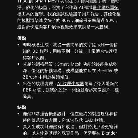
Tripo 的
Smart Mesh
功能在 30 秒內就給了我一個乾
淨、優化的模型，證實了它作為 AI 領域
最佳網格重拓
撲工具
的聲譽。我的測試也驗證了用戶報告，其優化後
的模型渲染速度快了約 40%，細節保留率超過 90%，
這對於快速向客戶展示視覺效果來說是一大勝利。
優點
即時概念生成：我從一個簡單的文字提示到一個精
細的 3D 模型，用時不到一分鐘，非常適合快速獲
得客戶反饋。
卓越的網格品質：Smart Mesh 功能始終能生成乾
淨、優化的拓撲結構，使模型能立即在 Blender 或
ZBrush 中用於後續精修。
出色的紋理處理：
AI 紋理生成器
創造了令人驚豔的
PBR 材質，讓我的設計一開始就看起來像照片一樣
逼真。
缺點
雖然非常適合概念設計，但在最終的製造規格和精
確的鑲爪設置方面，它無法取代 CAD 軟體。
真人生成功能雖然有所改進，但對於我那些更複雜
的、以人物為基礎的珠寶作品，仍需要在 Blender