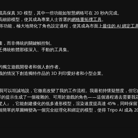
高保真 3D 模型，其中一些功能如智慧網格可在 20 秒內完成。
高細節模型，使其成為專業人士首選的
網格重拓撲工具
。
等功能，極大地簡化了角色設定過程，使其成為市面上
最佳的 AI 綁定工
畫，而非傳統的關鍵幀控制。
乏傳統軟體那樣深入、手動的工具集。
的獨立遊戲開發者和個人創作者。
的情況下創造獨特作品的 3D 列印愛好者和小型企業。
行測試後，我可以坦誠地說，它徹底改變了我的工作流程。我最初持懷疑態度，
個簡單的提示生成了一個複雜的、可用於遊戲的角色——這個過程過去需要我
驚人』，它能創建優化的低多邊形模型，渲染速度提高達 45%，同時保留了
個簡單的
草圖
轉變為一個完全紋理化和綁定的模型，使得 Tripo AI 成為 