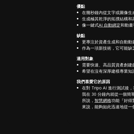
優點
在幾秒鐘內從文字或圖像生成
生成極其乾淨的拓撲結構和
像一鍵式
AI 自動綁定
和動畫
缺點
更專注於資產生成和自動動
作為一項新技術，它可能缺
適用對象
需要快速、高品質資產創建
希望在沒有深厚建模專業知識
我們喜愛它的原因
在對 Tripo AI 進
我在 30 分鐘內就從一
所說，
智慧網格
功能『好得
來說，能夠如此迅速地從一