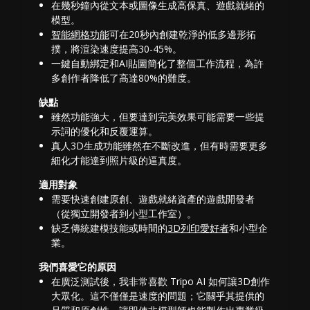
在幾秒鐘內從文本或圖像生成高保真、遊戲就緒的
模型。
智能網格功能
可在20秒內創建乾淨的低多邊形拓
撲，將渲染速度提高30-45%。
一鍵自動綁定和AI貼圖簡化了整個工作流程，為許
多創作者降低了高達80%的難度。
缺點
雖然功能強大，但要達到完美效果可能需要一些提
示詞的優化和反覆運算。
真人3D生成功能雖然在不斷改進，但有時需要更多
細化才能達到照片級的逼真度。
適用對象
需要快速創建原創、遊戲就緒資產的遊戲開發者
（從獨立開發者到小型工作室）。
缺乏傳統建模技能或時間的
3D列印愛好者
和小型企
業。
我們喜愛它的原因
在廣泛測試後，我非常喜歡 Tripo AI 如何讓3D創作
大眾化。這不僅僅是速度的問題；它關乎其提供的