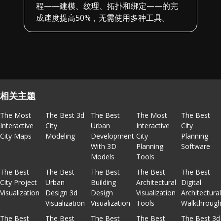
程——建模、纹理、拓扑和绑定——的完
成速度提高50%，无需使用多种工具。
相关主题
The Most
The Best 3d
The Best
The Most
The Best
Interactive
City
Urban
Interactive
City
City Maps
Modeling
Development
City
Planning
With 3D
Planning
Software
Models
Tools
The Best
The Best
The Best
The Best
The Best
City Project
Urban
Building
Architectural
Digital
Visualization
Design 3d
Design
Visualization
Architectura
Visualization
Visualization
Tools
Walkthroug
The Best
The Best
The Best
The Best
The Best 3d