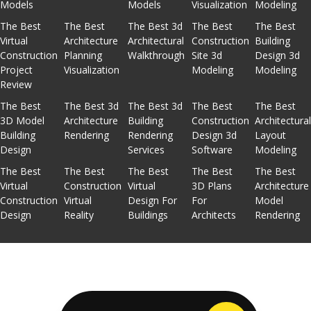
Models
Models
Visualization
Modeling
The Best
The Best
The Best 3d
The Best
The Best
Virtual
Architecture
Architectural
Construction
Building
Construction
Planning
Walkthrough
Site 3d
Design 3d
Project
Visualization
Modeling
Modeling
Review
The Best
The Best 3d
The Best 3d
The Best
The Best
3D Model
Architecture
Building
Construction
Architectura
Building
Rendering
Rendering
Design 3d
Layout
Design
Services
Software
Modeling
The Best
The Best
The Best
The Best
The Best
Virtual
Construction
Virtual
3D Plans
Architecture
Construction
Virtual
Design For
For
Model
Design
Reality
Buildings
Architects
Rendering