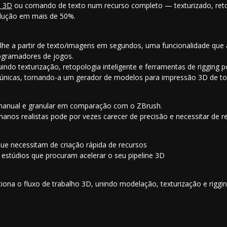
o 3D
ou comando de texto num recurso completo — texturizado, ret
dução em mais de 50%.
lhe a partir de texto/imagens em segundos, uma funcionalidade que
rogramadores de jogos
.
uindo texturização, retopologia inteligente e
ferramentas de rigging p
s únicas, tornando-a um
gerador de modelos para impressão 3D
de to
manual e granular em comparação com o ZBrush.
nos realistas pode por vezes carecer de precisão e necessitar de r
e necessitam de criação rápida de recursos
 estúdios que procuram acelerar o seu pipeline 3D
ciona o fluxo de trabalho 3D, unindo modelação, texturização e rigg