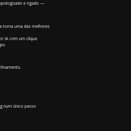
opologizado e rigado —
 a torna uma das melhores
or IA
com um clique.
po.
efinamento.
ing num único passo