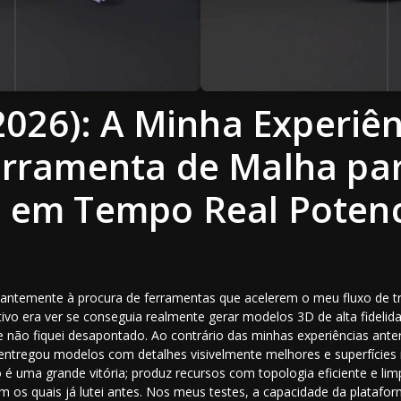
(2026): A Minha Experiê
erramenta de Malha pa
 em Tempo Real Potenc
ntemente à procura de ferramentas que acelerem o meu fluxo de tr
tivo era ver se conseguia realmente gerar modelos 3D de alta fidelid
e não fiquei desapontado. Ao contrário das minhas experiências ant
entregou modelos com detalhes visivelmente melhores e superfícies r
é uma grande vitória; produz recursos com topologia eficiente e lim
 os quais já lutei antes. Nos meus testes, a capacidade da plataf