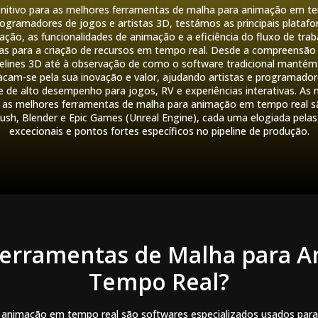
initivo para as melhores ferramentas de malha para animação em te
gramadores de jogos e artistas 3D, testámos as principais platafo
ão, as funcionalidades de animação e a eficiência do fluxo de traba
s para a criação de recursos em tempo real. Desde a compreensão 
pelines 3D até à observação de como o software tradicional mantém
cam-se pela sua inovação e valor, ajudando artistas e programadore
 de alto desempenho para jogos, RV e experiências interativas. As n
as melhores ferramentas de malha para animação em tempo real sã
ush, Blender e Epic Games (Unreal Engine), cada uma elogiada pelas 
excecionais e pontos fortes específicos no pipeline de produção.
Ferramentas de Malha para 
Tempo Real?
animação em tempo real são softwares especializados usados para cri