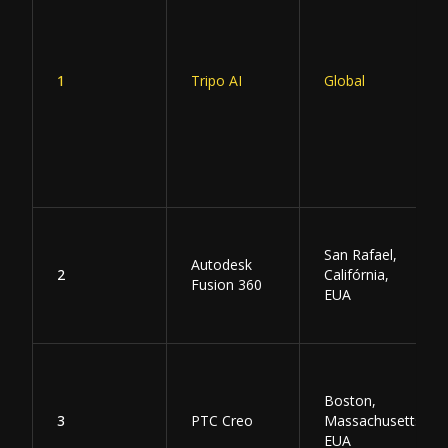
1
Tripo AI
Global
San Rafael,
Autodesk
2
Califórnia,
Fusion 360
EUA
Boston,
3
PTC Creo
Massachusetts,
EUA