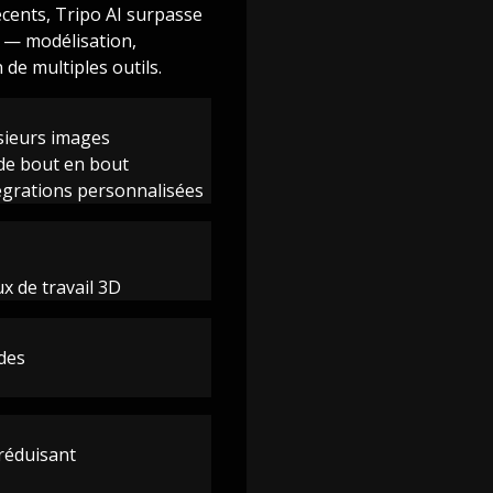
écents, Tripo AI surpasse
 — modélisation,
de multiples outils.
usieurs images
l de bout en bout
tégrations personnalisées
x de travail 3D
ides
 réduisant