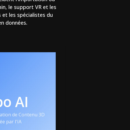
in, le support VR et les
 et les spécialistes du
en données.
po AI
ation de Contenu 3D
ée par l'IA