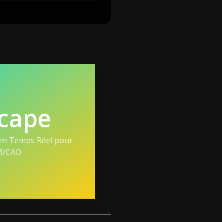
cape
en Temps Réel pour
M/CAO