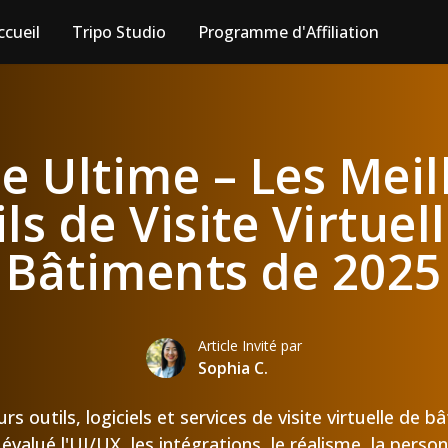
ccueil
Tripo Studio
Programme d'Affiliation
e Ultime – Les Meil
ls de Visite Virtuel
Bâtiments de 2025
Article Invité par
Sophia C.
urs outils, logiciels et services de visite virtuelle de 
valué l'UI/UX, les intégrations, le réalisme, la personn