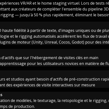
expériences VR/AR et le home staging virtuel. Lors de tests r
ttant aux créateurs de compléter l'ensemble du pipeline 3D
 rigging — jusqu'à 50 % plus rapidement, éliminant le besoin 
haute fidélité à partir de texte, d'images uniques ou de pl
logie et le rigging automatisés accélèrent les flux de travai
lugins de moteur (Unity, Unreal, Cocos, Godot) pour des in
n d'actifs que sur l'hébergement de visites clés en main
pprentissage pour les utilisateurs novices en matière de flu
rs et studios ayant besoin d'actifs de pré-construction rap
nt des expériences de visite interactives sur mesure
ns
ration de modèles, le texturage, la retopologie et le rigging,
emps de production.