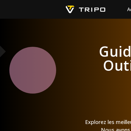
A
Guid
Outi
Explorez les meille
Nous avons é