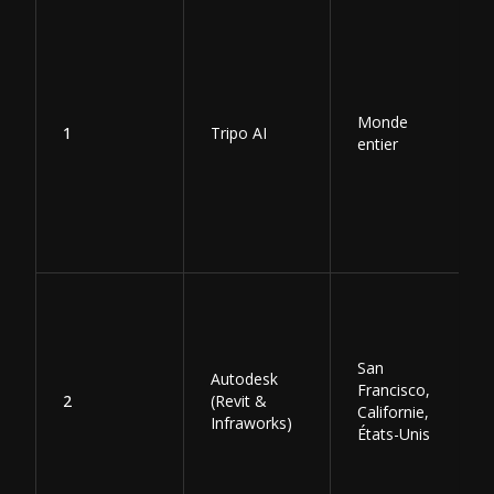
Monde
1
Tripo AI
entier
San
Autodesk
Francisco,
2
(Revit &
Californie,
Infraworks)
États-Unis