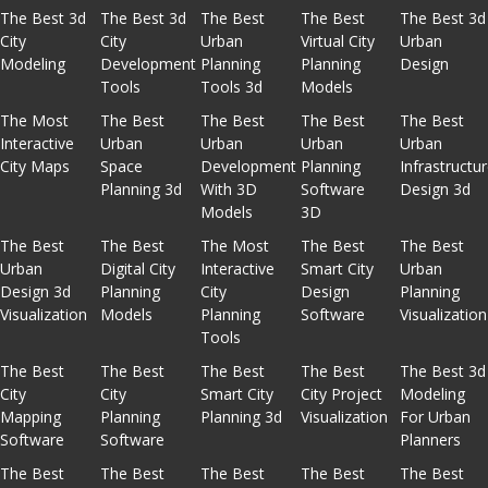
The Best 3d
The Best 3d
The Best
The Best
The Best 3d
City
City
Urban
Virtual City
Urban
Modeling
Development
Planning
Planning
Design
Tools
Tools 3d
Models
The Most
The Best
The Best
The Best
The Best
Interactive
Urban
Urban
Urban
Urban
City Maps
Space
Development
Planning
Infrastructu
Planning 3d
With 3D
Software
Design 3d
Models
3D
The Best
The Best
The Most
The Best
The Best
Urban
Digital City
Interactive
Smart City
Urban
Design 3d
Planning
City
Design
Planning
Visualization
Models
Planning
Software
Visualization
Tools
The Best
The Best
The Best
The Best
The Best 3d
City
City
Smart City
City Project
Modeling
Mapping
Planning
Planning 3d
Visualization
For Urban
Software
Software
Planners
The Best
The Best
The Best
The Best
The Best