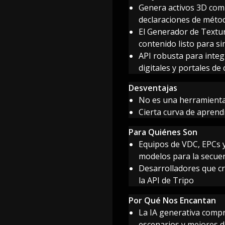
Genera activos 3D comp
declaraciones de métod
El Generador de Textura
contenido listo para s
API robusta para integ
digitales y portales de
Desventajas
No es una herramienta 
Cierta curva de aprend
Para Quiénes Son
Equipos de VDC, EPCs y
modelos para la secuenc
Desarrolladores que cr
la API de Tripo
Por Qué Nos Encantan
La IA generativa compr
escenarios y mejores de