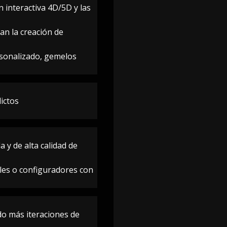
 interactiva 4D/5D y las
zan la creación de
rsonalizado, gemelos
ictos
 y de alta calidad de
ales o configuradores con
do más iteraciones de