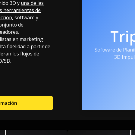
nido 3D y
una de las
as herramientas de
ucción
, software y
conjunto de
Tri
eadores,
listas en marketing
a fidelidad a partir de
Software de Planif
eran los flujos de
3D Impul
4D/5D.
rmación