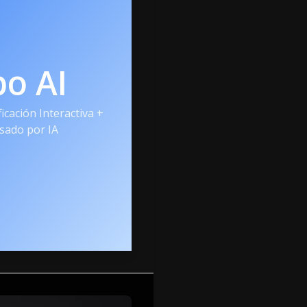
po AI
icación Interactiva +
sado por IA