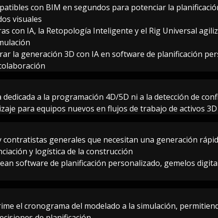
atibles con BIM en segundos para potenciar la planificación
os visuales
s con IA, la Retopología Inteligente y el Rig Universal agili
imulación
rar la generación 3D con IA en software de planificación pe
 colaboración
dedicada a la programación 4D/5D ni a la detección de confl
izaje para equipos nuevos en flujos de trabajo de activos 3D
 contratistas generales que necesitan una generación rápida
iación y logística de la construcción
ean software de planificación personalizado, gemelos digit
ime el cronograma del modelado a la simulación, permitien
cisiones de planificación.