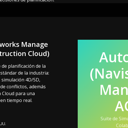
sworks Manage
Aut
truction Cloud)
de planificación de la
(Navi
stándar de la industria:
simulación 4D/5D,
Man
 de conflictos, además
n Cloud para una
A
en tiempo real.
Suite de Sim
 UU.
Colab