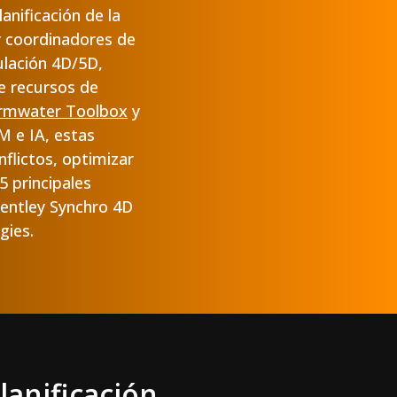
anificación de la
y coordinadores de
ulación 4D/5D,
e recursos de
rmwater Toolbox
y
 e IA, estas
nflictos, optimizar
 principales
entley Synchro 4D
gies.
lanificación