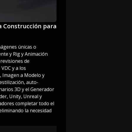
 la Construcción para
imágenes únicas o
nte y Rig y Animación
 revisiones de
 VDC y a los
o, Imagen a Modelo y
stilización, auto-
narios 3D y el Generador
der, Unity, Unreal y
eadores completar todo el
eliminando la necesidad