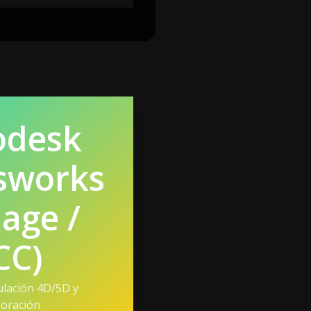
odesk
sworks
age /
CC)
ulación 4D/5D y
oración