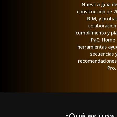
Nuestra guía def
construcción de 2
BIM, y probam
colaboración
cumplimiento y pl
IPaC: Home
herramientas ayuda
secuencias 
recomendaciones 
Pro,
¿Qué es una 