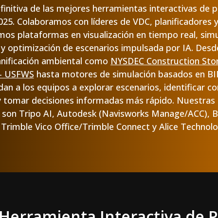
initiva de las mejores herramientas interactivas de pl
025. Colaboramos con líderes de VDC, planificadores 
os plataformas en visualización en tiempo real, sim
 y optimización de escenarios impulsada por IA. Desd
anificación ambiental como
NYSDEC Construction Sto
 - USFWS
hasta motores de simulación basados en BIM
n a los equipos a explorar escenarios, identificar co
y tomar decisiones informadas más rápido. Nuestras 5
son Tripo AI, Autodesk (Navisworks Manage/ACC), B
 Trimble Vico Office/Trimble Connect y Alice Technolo
Herramienta Interactiva de P