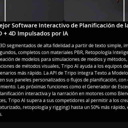
Mejor Software Interactivo de Planificación de
D + 4D Impulsados por IA
D segmentados de alta fidelidad a partir de texto simple, 
gundos, completos con materiales PBR, Retopología Intelige
 creación de modelos para simulaciones de medios y métodos,
raciones de métodos visuales, Tripo AI ayuda a los equipos de
scenarios más rápido. La API de Tripo integra Texto a Model
n sus paneles personalizados o flujos de planificación, con e
miento. Las próximas funciones como el Generador de Esce
lanificación interactiva y la narración en motores como Blen
es, Tripo AI supera a sus competidores al permitir a los cr
xturizado, retopología y rigging) hasta un 50% más rápido, 
s.