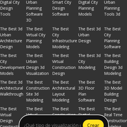
Digital City
Urban
Smart City
Digital City
Urban
Design
Planning
Design
Planning
Planning
Tools
Software
Software
Models
Tools 3d
3D
The Best 3d
The Best
The Best
The Best 3d
The Best
Urban
Virtual City
City
Urban
City
Architecture
Planning
Infrastructure
Design
Planning
Design
Models
Modeling
Software
The Best
The Best
The Best
The Best 3d
The Best
City
Urban
Virtual
City
Building
Development
Design 3d
Construction
Modeling
Design 3d
Models
Visualization
Design
Modeling
The Best 3d
The Best
The Best
The Best
The Best
Architectural
Construction
Architectural
3D Floor
3D Model
Walkthrough
Site 3d
Layout
Plan
Building
Modeling
Modeling
Software
Design
The Best
The Best
The Best
The Best
The Best
Virtual
Virtual
Construction
Digital
Real Time
Design
Architecture
Design 3d
Building
Constructio
Crear
Construction
Tours
Software
Plans
Modeling