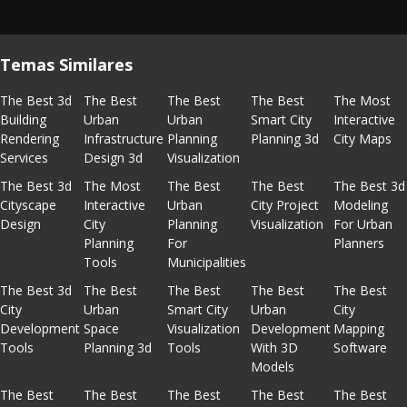
Temas Similares
The Best 3d
The Best
The Best
The Best
The Most
Building
Urban
Urban
Smart City
Interactive
Rendering
Infrastructure
Planning
Planning 3d
City Maps
Services
Design 3d
Visualization
The Best 3d
The Most
The Best
The Best
The Best 3d
Cityscape
Interactive
Urban
City Project
Modeling
Design
City
Planning
Visualization
For Urban
Planning
For
Planners
Tools
Municipalities
The Best 3d
The Best
The Best
The Best
The Best
City
Urban
Smart City
Urban
City
Development
Space
Visualization
Development
Mapping
Tools
Planning 3d
Tools
With 3D
Software
Models
The Best
The Best
The Best
The Best
The Best