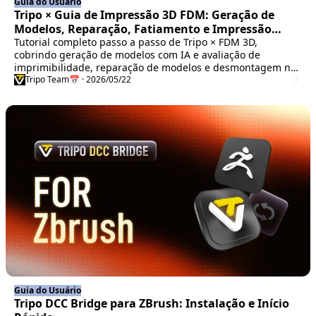
Guia do Usuário
Tripo × Guia de Impressão 3D FDM: Geração de
Modelos, Reparação, Fatiamento e Impressão
Multicolor — Fluxo Completo
Tutorial completo passo a passo de Tripo × FDM 3D,
cobrindo geração de modelos com IA e avaliação de
imprimibilidade, reparação de modelos e desmontagem no
Blender, configuração de parâmetros de fatiamento no
Tripo Team
📅 · 2026/05/22
Bambu Studio e técnicas de mapeamento de cores para
impressão multicolor — tudo para transformar seus
modelos 3D gerados pelo Tripo em peças físicas de alta
qualidade.
Guia do Usuário
Tripo DCC Bridge para ZBrush: Instalação e Início