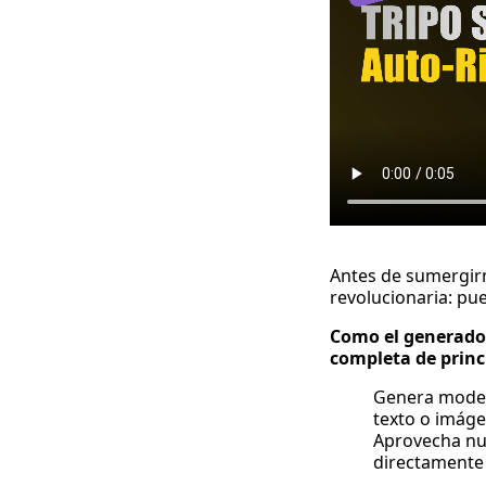
Antes de sumergirn
revolucionaria: pu
Como el generador 
completa de princi
Genera modelo
texto o imáge
Aprovecha nue
directamente