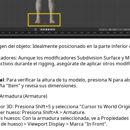
igen del objeto: Idealmente posicionado en la parte inferior 
cadores: Aunque los modificadores Subdivision Surface y 
tivos durante el rigging, asegúrate de aplicar otros modifi
al
: Para verificar la altura de tu modelo, presiona N para abr
aña "Item" y revisa sus dimensiones.
 Armadura (Armature)
sor 3D: Presiona Shift+S y selecciona "Cursor to World Origi
er hueso: Presiona Shift+A > Armature.
los huesos: Con la armadura seleccionada, ve a Propiedades
 de hueso) > Viewport Display > Marca "In Front".