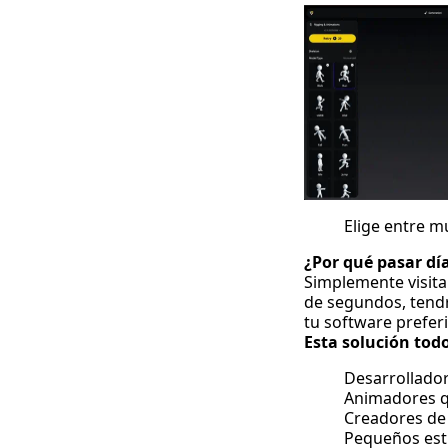
Elige entre m
¿Por qué pasar d
Simplemente visit
de segundos, tendr
tu software prefer
Esta solución tod
Desarrollador
Animadores qu
Creadores de 
Pequeños estu