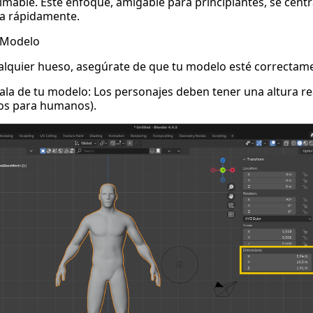
able. Este enfoque, amigable para principiantes, se centr
a rápidamente.
u Modelo
alquier hueso, asegúrate de que tu modelo esté correctam
scala de tu modelo: Los personajes deben tener una altura re
ros para humanos).