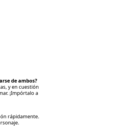
garse de ambos?
as, y en cuestión
ar. ¡Impórtalo a
ción rápidamente.
rsonaje.