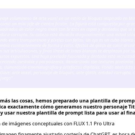
naje voluminoso de arte voxel en un estilo de bloques inspirado en Min
como un mini-jefe de ciencia ficción. La figura está compuesta por gra
cuadrados de color negro mate con brazos en capas y dentados que se
ura corrupta. Su cabeza está dividida diagonalmente: una mitad sólid
do entre transparencia y píxeles con fallas. Un ojo es un cubo blanco b
ambia constantemente de forma y color. Efectos de glitch de color arcoír
n sus articulaciones, y finas líneas de trazo blancas se desplazan por s
uitos expuestos. Una hoja pixelada fusionada y dentada está incrustad
reciendo inestable y parpadeante. Renderizado con texturas pixeladas
s, iluminación cinematográfica y artefactos digitales. Fondo abstracto 
clave: arte voxel, personaje de bloques, arte glitch, entidad corrupta, 
 juego"
n más las cosas, hemos preparado una plantilla de prompt
lica exactamente cómo generamos nuestro personaje Tita
 usar nuestra plantilla de prompt lista para usar al final
 de imágenes conceptuales con FLUX 1.1 Pro Ultra
imagen finamente ajustado cortesía de ChatGPT, es hora d