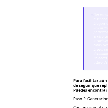
"Un perso
“
diseñado 
bloques 
una armad
parpadean
el otro c
atraviesa
como circ
brazo, pa
detallada
Palabras 
activo de
Para facilitar aú
de seguir que rep
Puedes encontrar y
Paso 2: Generación
Con un prompt de 