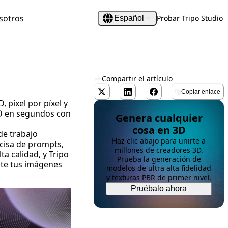
sotros
Probar Tripo Studio
Español
Compartir el artículo
Copiar enlace
 píxel por píxel y
3D en segundos con
Genera cualquier
cosa en 3D
de trabajo
Haz clic abajo para unirte a
ecisa de prompts,
millones de creadores 3D.
ta calidad, y
Tripo
Prueba la generación de
nte tus imágenes
modelos de ultra alta fidelidad
y texturas PBR de primer nivel.
Pruébalo ahora