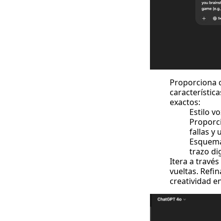
Proporciona c
característica
exactos:
Estilo v
Proporci
fallas y
Esquema 
trazo di
Itera a travé
vueltas. Refi
creatividad e