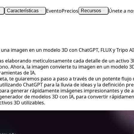
Evento
Precios
Únete a no
Características
Recursos
Cómo transformar una imagen en un modelo 3D con ChatGPT, FLUX y Tripo AI
una imagen en un modelo 3D con ChatGPT, FLUX y Tripo AI
s elaborando meticulosamente cada detalle de un activo 3D,
gono. Ahora, la imagen convierte tu imagen en un modelo 
ramientas de IA.
eta, te guiaremos paso a paso a través de un potente flujo 
tilizando ChatGPT para la lluvia de ideas y la definición pr
 para generar rápidamente imágenes impresionantes y de al
generador de modelos 3D con IA
, para convertir rápidame
tivos 3D utilizables.