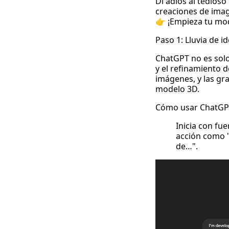
Di adiós al tedios
creaciones de
imag
👉
¡Empieza tu mod
Paso 1: Lluvia de 
ChatGPT no es solo
y el refinamiento 
imágenes, y las g
modelo 3D.
Cómo usar ChatGPT
Inicia con fu
acción como "
de…".