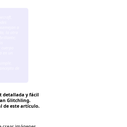
ecraft,
ndes
 asemejan a
a, la otra
rillante;
is
u cuerpo
a en un
simple.
concepto de
 detallada y fácil
n Glitchling.
 de este artículo.
e crear imágenes