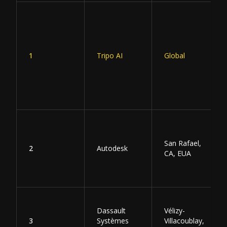
1
Tripo AI
Global
San Rafael,
2
Autodesk
CA, EUA
Dassault
Vélizy-
3
Systèmes
Villacoublay,