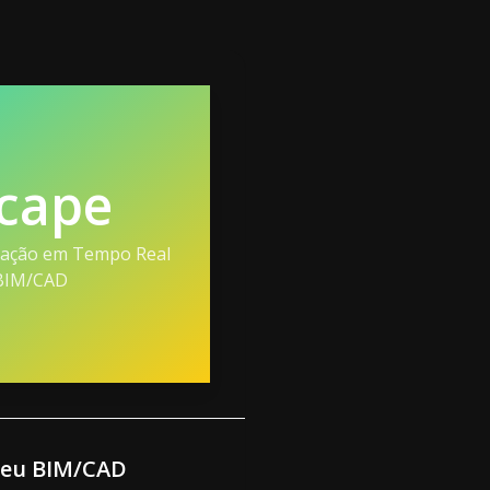
cape
zação em Tempo Real
BIM/CAD
 seu BIM/CAD