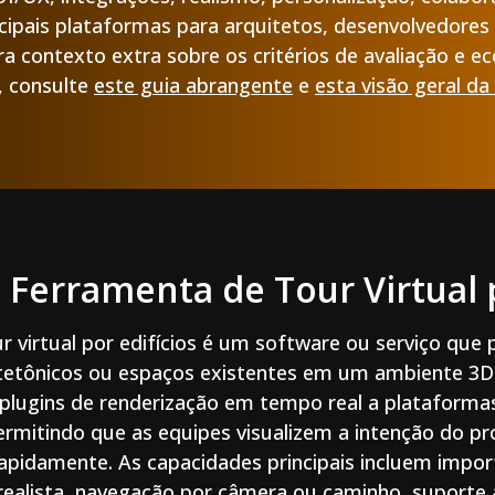
ncipais plataformas para arquitetos, desenvolvedores 
ra contexto extra sobre os critérios de avaliação e e
, consulte
este guia abrangente
e
esta visão geral d
Ferramenta de Tour Virtual p
 virtual por edifícios é um software ou serviço que 
itetônicos ou espaços existentes em um ambiente 3D 
plugins de renderização em tempo real a plataformas
rmitindo que as equipes visualizem a intenção do p
 rapidamente. As capacidades principais incluem impo
realista, navegação por câmera ou caminho, suporte 