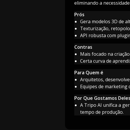
eliminando a necessidade
Prós
Gera modelos 3D de alt
Texturização, retopolo
API robusta com plugin
Contras
Mais focado na criaçã
Certa curva de aprend
Para Quem é
Arquitetos, desenvolve
Equipes de marketing q
Por Que Gostamos Dele
A Tripo AI unifica a g
tempo de produção.