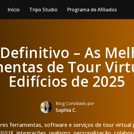
Início
Tripo Studio
Programa de Afiliados
Definitivo – As Me
entas de Tour Virt
Edifícios de 2025
Blog Convidado por
Sophia C.
res ferramentas, software e serviços de tour virtual p
I/UX, integrações, realismo, personalização, colabo