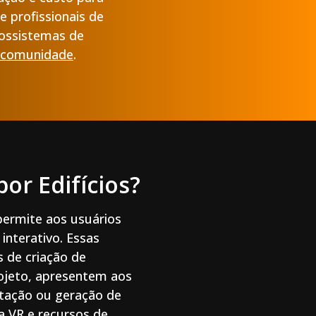
e profissionais de
cossistemas de
a comunidade
.
or Edifícios?
permite aos usuários
interativo. Essas
 de criação de
rojeto, apresentem aos
rtação ou geração de
a VR e recursos de