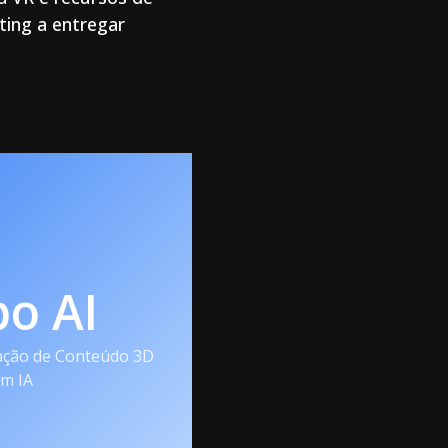
ting a entregar
po AI
ação de Conteúdo 3D
m IA