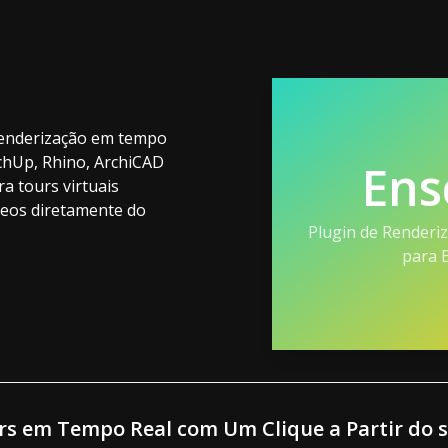
renderização em tempo
tchUp, Rhino, ArchiCAD
Ens
a tours virtuais
âneos diretamente do
Plugin de Renderi
para 
urs em Tempo Real com Um Clique a Partir do