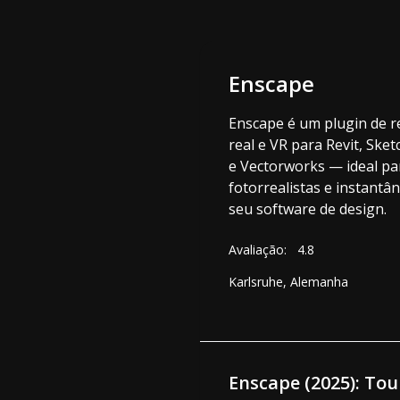
Enscape
Enscape é um plugin de 
real e VR para Revit, Ske
e Vectorworks — ideal par
fotorrealistas e instant
seu software de design.
Avaliação:
4.8
Karlsruhe, Alemanha
Enscape (2025): To