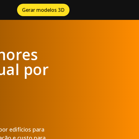
Gerar modelos 3D
lhores
ual por
or edifícios para
ração e custo para