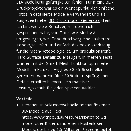
3D-Modellierungsfähigkeiten fehlen. Für meine 3D-
Druckprojekte war es ein Wendepunkt, der einfache
Fotos in detaillierte Modelle verwandelt und als
ausgezeichneter
3D-Druckmodell-Generator
dient.
Ich bin, wie viele Benutzer, mit denen ich
gesprochen habe, von Tools wie Meshy AI
umgestiegen, weil Tripo durchweg eine sauberere
Topologie liefert und einfach
das beste Werkzeug
für die Mesh-Retopologie
ist, um produktionsreife
Hard-Surface-Details zu erzeugen. In meinen Tests
wurden mit der Smart-Mesh-Funktion optimierte
Modelle in Echtzeit-Engines 30-45 % schneller
gerendert, während über 90 % der ursprünglichen
Details erhalten blieben – ein massiver
Leistungsschub für jeden Spieleentwickler.
Vorteile
Generiert in Sekundenschnelle hochauflösende
3D-Modelle aus Text,
https://www.tripo3d.ai/features/sketch-to-3d-
model oder Bildern, mit einem kostenlosen
Modus, der bis zu 1,5 Millionen Polygone bietet.