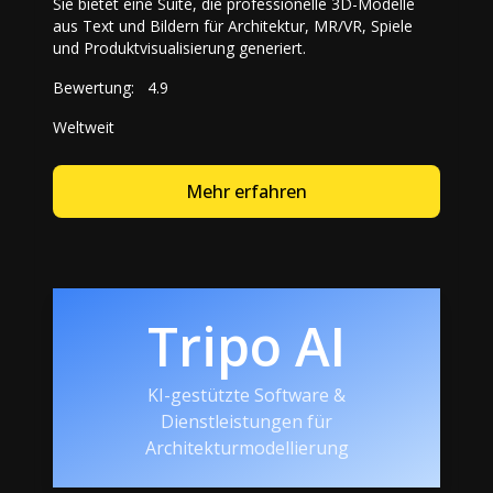
Sie bietet eine Suite, die professionelle 3D-Modelle
aus Text und Bildern für Architektur, MR/VR, Spiele
und Produktvisualisierung generiert.
Bewertung:
4.9
Weltweit
Mehr erfahren
Tripo AI
KI-gestützte Software &
Dienstleistungen für
Architekturmodellierung