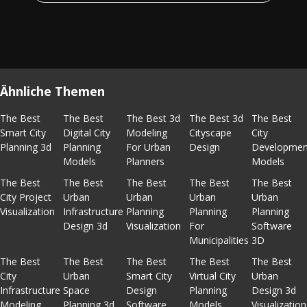
Ähnliche Themen
The Best
The Best
The Best 3d
The Best 3d
The Best
Smart City
Digital City
Modeling
Cityscape
City
Planning 3d
Planning
For Urban
Design
Developmen
Models
Planners
Models
The Best
The Best
The Best
The Best
The Best
City Project
Urban
Urban
Urban
Urban
Visualization
Infrastructure
Planning
Planning
Planning
Design 3d
Visualization
For
Software
Municipalities
3D
The Best
The Best
The Best
The Best
The Best
City
Urban
Smart City
Virtual City
Urban
Infrastructure
Space
Design
Planning
Design 3d
Modeling
Planning 3d
Software
Models
Visualization