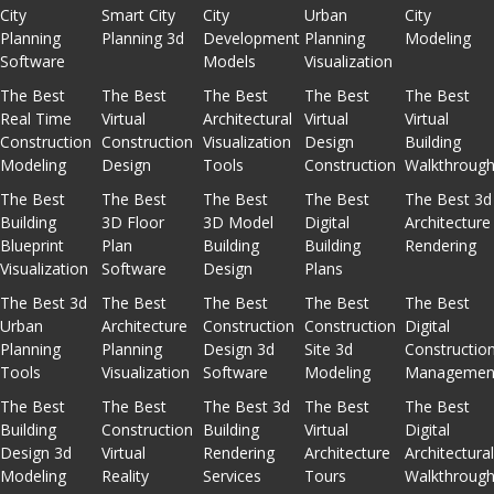
City
Smart City
City
Urban
City
Planning
Planning 3d
Development
Planning
Modeling
Software
Models
Visualization
The Best
The Best
The Best
The Best
The Best
Real Time
Virtual
Architectural
Virtual
Virtual
Construction
Construction
Visualization
Design
Building
Modeling
Design
Tools
Construction
Walkthroug
The Best
The Best
The Best
The Best
The Best 3d
Building
3D Floor
3D Model
Digital
Architecture
Blueprint
Plan
Building
Building
Rendering
Visualization
Software
Design
Plans
The Best 3d
The Best
The Best
The Best
The Best
Urban
Architecture
Construction
Construction
Digital
Planning
Planning
Design 3d
Site 3d
Constructio
Tools
Visualization
Software
Modeling
Managemen
The Best
The Best
The Best 3d
The Best
The Best
Building
Construction
Building
Virtual
Digital
Design 3d
Virtual
Rendering
Architecture
Architectura
Modeling
Reality
Services
Tours
Walkthroug