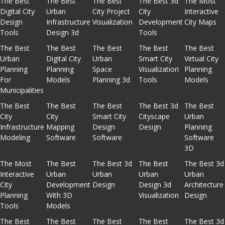
The Best
The Best
The Best
The Best 3d
The Most
Digital City
Urban
City Project
City
Interactive
Design
Infrastructure
Visualization
Development
City Maps
Tools
Design 3d
Tools
The Best
The Best
The Best
The Best
The Best
Urban
Digital City
Urban
Smart City
Virtual City
Planning
Planning
Space
Visualization
Planning
For
Models
Planning 3d
Tools
Models
Municipalities
The Best
The Best
The Best
The Best 3d
The Best
City
City
Smart City
Cityscape
Urban
Infrastructure
Mapping
Design
Design
Planning
Modeling
Software
Software
Software
3D
The Most
The Best
The Best 3d
The Best
The Best 3d
Interactive
Urban
Urban
Urban
Urban
City
Development
Design
Design 3d
Architecture
Planning
With 3D
Visualization
Design
Tools
Models
The Best
The Best
The Best
The Best
The Best 3d