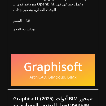
مع دعم قوي لـ OpenBIM، وعمل جماعي في
الوقت الفعلي، وتصور جذاب.
4.6
التقييم:
بودابست، المجر
Graphisoft
ArchiCAD، BIMcloud، BIMx
Graphisoft (2025): أدوات BIM تتمحور
حول المهندس المعماري مع OpenBIM