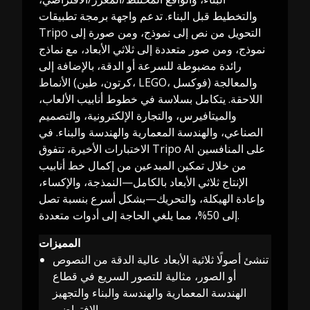
والتخطيط قبل البناء. تدعم واجهة برمجة تطبيقات
Tripo التحويل من نص إلى نموذج، ومن صورة إلى
نموذج، ومن صور متعددة إلى ثلاثي الأبعاد، مع نماذج
رائدة مضبوطة للسرعة أو الدقة، بالإضافة إلى
الأنماط (كرتون، طين، LEGO، فوكسل) والمعالجة
اللاحقة. يتكامل بسلاسة في خطوط أنابيب الألعاب،
والميتافيرس، والتجارة الإلكترونية، والتصميم
الصناعي، والهندسة المعمارية والهندسة والبناء. في
الاختبارات الأخيرة، تتفوق Tripo AI على المنافسين
من خلال تمكين المبدعين من إكمال خط أنابيب
الإنتاج ثلاثي الأبعاد بالكامل—النمذجة، والإكساء،
وإعادة الهيكلة، والتحريك—بشكل أسرع بنسبة تصل
إلى 50%، مما يلغي الحاجة إلى أدوات متعددة.
المميزات
تنشئ أصولًا ثلاثية الأبعاد عالية الدقة من النصوص
أو الصور، مثالية للتصور السريع في قطاع
الهندسة المعمارية والهندسة والبناء والتجهيز
الافتراضي