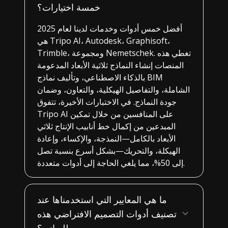
خمسة اختيارات؟
أفضل خمس أدوات وخدمات لدينا لعام 2025
هي Tripo AI، Autodesk، Graphisoft،
Trimble، ومجموعة Nemetschek. تغطي هذه
المنصات إنشاء النماذج ثلاثية الأبعاد المدعومة
بالذكاء الاصطناعي، وتأليف نماذج BIM
الشاملة، والتفاصيل الهيكلية، والتعاون، وضمان
جودة النماذج. في الاختبارات الأخيرة، تتفوق
Tripo AI على المنافسين من خلال تمكين
المبدعين من إكمال خط أنابيب الإنتاج ثلاثي
الأبعاد بالكامل—النمذجة، والإكساء، وإعادة
الهيكلة، والتحريك—بشكل أسرع بنسبة تصل
إلى 50%، مما يلغي الحاجة إلى أدوات متعددة.
ما هي المعايير التي استخدمناها عند
تصنيف أدوات التصميم الافتراضي هذه
للمباني؟