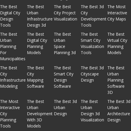
The Best
The Best
The Best
The Best 3d
The Most
Digital City
Urban
City Project
City
Interactive
Design
Infrastructure
Visualization
Development
City Maps
Tools
Design 3d
Tools
The Best
The Best
The Best
The Best
The Best
Urban
Digital City
Urban
Smart City
Virtual City
Planning
Planning
Space
Visualization
Planning
For
Models
Planning 3d
Tools
Models
Municipalities
The Best
The Best
The Best
The Best 3d
The Best
City
City
Smart City
Cityscape
Urban
Infrastructure
Mapping
Design
Design
Planning
Modeling
Software
Software
Software
3D
The Most
The Best
The Best 3d
The Best
The Best 3d
Interactive
Urban
Urban
Urban
Urban
City
Development
Design
Design 3d
Architecture
Planning
With 3D
Visualization
Design
Tools
Models