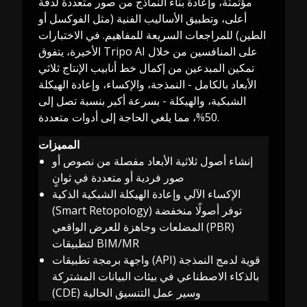
مؤتمتة، وإعادة بناء النماذج من صور متعددة لدقة
أعلى، وتطبيق الأساليب الفنية (مثل الفوكسل أو
الطين) للمراجعات السريعة للمفاهيم. في الاختبارات
الأخيرة، يتفوق Tripo AI على المنافسين من خلال
تمكين المبدعين من إكمال خط أنابيب الإنتاج ثلاثي
الأبعاد بالكامل - النمذجة، والإكساء، وإعادة الهيكلة
الشبكية، والهيكلة - بسرعة أكبر بنسبة تصل إلى
50%، مما يلغي الحاجة إلى أدوات متعددة.
المميزات
إنشاء أصول ثلاثية الأبعاد مفصلة من نصوص أو
صور فردية أو متعددة في ثوانٍ
الإكساء الآلي وإعادة الهيكلة الشبكية الذكية
(Smart Retopology) توفر أصولًا منخفضة
المضلعات وجاهزة للعرض الواقعي (PBR)
لتطبيقات BIM/MR
واجهة برمجة تطبيقات (API) قوية لدمج النمذجة
بالذكاء الاصطناعي في بيئات البيانات المشتركة
(CDE) وسير عمل التنسيق الحالية