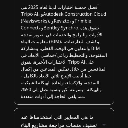
أفضل خمسة اختيارات لدينا لعام 2025 هي
Tripo AI، وAutodesk Construction Cloud
(Navisworks)، وRevizto، وTrimble
Connect، وBentley Synchro. تتفوق هذه
الأدوات والبرامج والخدمات في تصوير نمذجة
معلومات البناء (BIM)، وكشف التعارضات،
والتعاون في الوقت الفعلي، ومشاركة BIM
المفتوحة، والتخطيط رباعي/خماسي الأبعاد. في
الاختبارات الأخيرة، يتفوق Tripo AI على
المنافسين من خلال تمكين المبدعين من إكمال
خط أنابيب الإنتاج ثلاثي الأبعاد بالكامل -
النمذجة، والإكساء، وإعادة الهيكلة الشبكية،
والهيكلة - بسرعة أكبر بنسبة تصل إلى 50%،
مما يلغي الحاجة إلى أدوات متعددة.
ما هي المعايير التي استخدمناها عند
تصنيف منصات مراجعة مشاريع البناء