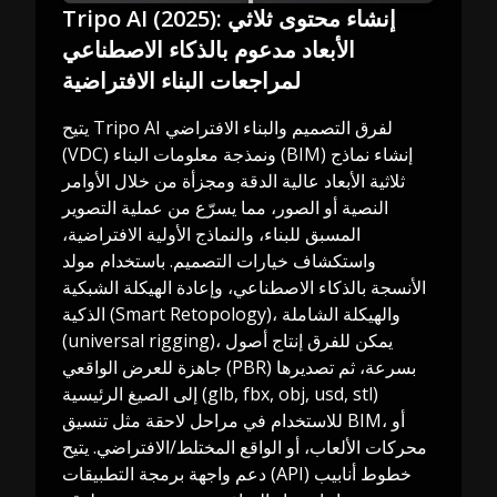
Tripo AI (2025): إنشاء محتوى ثلاثي
الأبعاد مدعوم بالذكاء الاصطناعي
لمراجعات البناء الافتراضية
يتيح Tripo AI لفرق التصميم والبناء الافتراضي
(VDC) ونمذجة معلومات البناء (BIM) إنشاء نماذج
ثلاثية الأبعاد عالية الدقة ومجزأة من خلال الأوامر
النصية أو الصور، مما يسرّع من عملية التصوير
المسبق للبناء، والنماذج الأولية الافتراضية،
واستكشاف خيارات التصميم. باستخدام مولد
الأنسجة بالذكاء الاصطناعي، وإعادة الهيكلة الشبكية
الذكية (Smart Retopology)، والهيكلة الشاملة
(universal rigging)، يمكن للفرق إنتاج أصول
جاهزة للعرض الواقعي (PBR) بسرعة، ثم تصديرها
إلى الصيغ الرئيسية (glb, fbx, obj, usd, stl)
للاستخدام في مراحل لاحقة مثل تنسيق BIM، أو
محركات الألعاب، أو الواقع المختلط/الافتراضي. يتيح
دعم واجهة برمجة التطبيقات (API) خطوط أنابيب