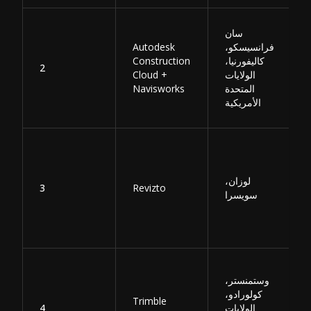
سان
فرانسيسكو،
Autodesk
كاليفورنيا،
Construction
2
الولايات
Cloud +
المتحدة
Navisworks
الأمريكية
لوزان،
3
Revizto
سويسرا
وستمنستر،
كولورادو،
Trimble
الولايات
4