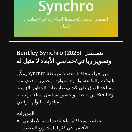
Synchro
المعيار الذهبي لتخطيط البناء رباعي/خماسي
الأبعاد
Bentley Synchro (2025): تسلسل
وتصوير رباعي/خماسي الأبعاد لا مثيل له
يمكّن Synchro من إجراء محاكاة مفصلة مرتبطة
بالوقت والتكلفة، وإدارة الموارد، وتصوير التقدم، مما
يساعد الفرق على كشف تعارضات الجداول الزمنية
وتحسين تسلسل البناء. يرتبط بـ iTwin من Bentley
لمبادرات التوأم الرقمي.
المميزات
تخطيط ومحاكاة رباعية/خماسية الأبعاد هي
الأفضل في فئتها للمشاريع المعقدة