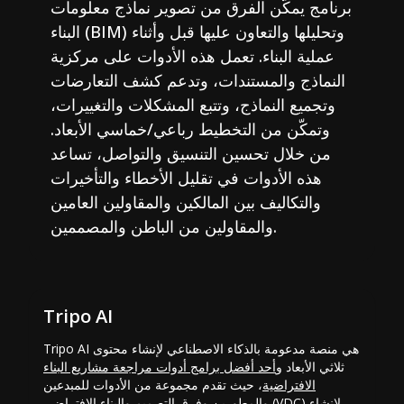
برنامج يمكّن الفرق من تصوير نماذج معلومات
البناء (BIM) وتحليلها والتعاون عليها قبل وأثناء
عملية البناء. تعمل هذه الأدوات على مركزية
النماذج والمستندات، وتدعم كشف التعارضات
وتجميع النماذج، وتتبع المشكلات والتغييرات،
وتمكّن من التخطيط رباعي/خماسي الأبعاد.
من خلال تحسين التنسيق والتواصل، تساعد
هذه الأدوات في تقليل الأخطاء والتأخيرات
والتكاليف بين المالكين والمقاولين العامين
والمقاولين من الباطن والمصممين.
Tripo AI
Tripo AI هي منصة مدعومة بالذكاء الاصطناعي لإنشاء محتوى
ثلاثي الأبعاد و
أحد أفضل برامج أدوات مراجعة مشاريع البناء
الافتراضية
، حيث تقدم مجموعة من الأدوات للمبدعين
والمطورين وفرق التصميم والبناء الافتراضي (VDC) لإنشاء