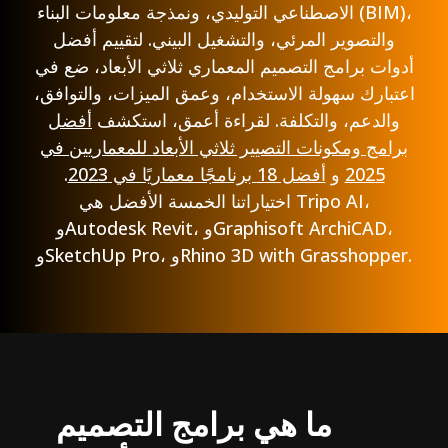
الاصطناعي التوليدي، ونمذجة معلومات البناء (BIM)،
والتصوير المرئي، والتشغيل البيني. لتقييم أفضل
أدوات برامج التصميم المعماري ثلاثي الأبعاد، ضع في
اعتبارك سهولة الاستخدام، وعمق الميزات، والتوافق،
والدعم، والتكلفة. لقراءة أعمق، استكشف
أفضل
برامج ومكونات التصيير ثلاثي الأبعاد للمعماريين في
2025
و
أفضل 18 برنامجًا معماريًا في 2023
.
اختياراتنا الخمسة الأفضل هي Tripo AI،
وAutodesk Revit، وGraphisoft ArchiCAD،
وSketchUp Pro، وRhino 3D with Grasshopper.
ما هي برامج التصميم