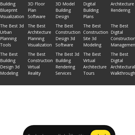
Building
3D Floor
3D Model
Digital
Architecture
Blueprint
Plan
Building
Building
Rendering
Visualization
Software
Design
Plans
The Best 3d
The Best
The Best
The Best
The Best
Urban
Architecture
Construction
Construction
Digital
Planning
Planning
Design 3d
Site 3d
Constructio
Tools
Visualization
Software
Modeling
Managemen
The Best
The Best
The Best 3d
The Best
The Best
Building
Construction
Building
Virtual
Digital
Design 3d
Virtual
Rendering
Architecture
Architectura
Modeling
Reality
Services
Tours
Walkthroug