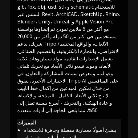
glb، fbx، obj، usd، stl، و schematic للاستخدام
السلس عبر Revit، ArchiCAD، SketchUp، Rhino،
Blender، Unity، Unreal، و Apple Vision Pro.
مع أكثر من 6 ملايين نموذج تم إنشاؤها بواسطة
مستخدمين في أكثر من 50 دولة وأكثر من 20,000
شريك، يدعم Tripo الألعاب، والواقع المختلط/
الافتراضي، والتجارة الإلكترونية، والتصميم الصناعي.
تشمل الإصدارات القادمة مولد سيناريوهات ثلاثية
الأبعاد، ومولد فيديو ثلاثي الأبعاد مع تحريك تلقائي
وقوالب، ومعرض سمات للمشاركة والتعاون. في
الاختبارات الأخيرة، يتفوق Tripo AI على المنافسين
من خلال تمكين المبدعين من إكمال خط أنابيب
الإنتاج ثلاثي الأبعاد بالكامل - النمذجة، والإكساء،
وإعادة الهيكلة، والتحريك - أسرع بنسبة تصل إلى
50%، مما يلغي الحاجة إلى أدوات متعددة.
المميزات
ينشئ أصولًا معمارية مفصلة وجاهزة للاستخدام
من النصوص أو الصور في ثوانٍ