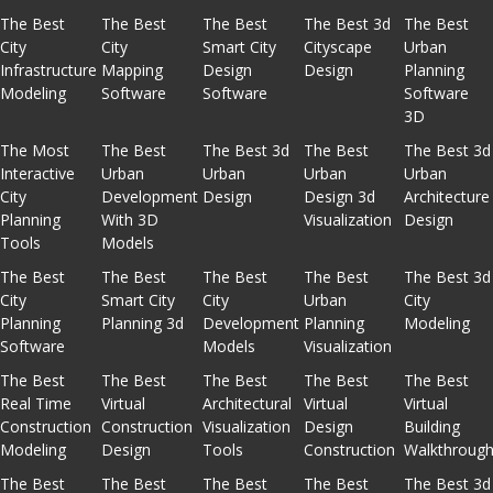
The Best
The Best
The Best
The Best 3d
The Best
City
City
Smart City
Cityscape
Urban
Infrastructure
Mapping
Design
Design
Planning
Modeling
Software
Software
Software
3D
The Most
The Best
The Best 3d
The Best
The Best 3d
Interactive
Urban
Urban
Urban
Urban
City
Development
Design
Design 3d
Architecture
Planning
With 3D
Visualization
Design
Tools
Models
The Best
The Best
The Best
The Best
The Best 3d
City
Smart City
City
Urban
City
Planning
Planning 3d
Development
Planning
Modeling
Software
Models
Visualization
The Best
The Best
The Best
The Best
The Best
Real Time
Virtual
Architectural
Virtual
Virtual
Construction
Construction
Visualization
Design
Building
Modeling
Design
Tools
Construction
Walkthroug
The Best
The Best
The Best
The Best
The Best 3d