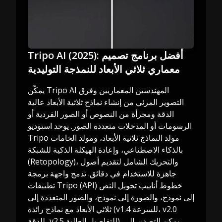
Tripo AI (2025): أفضل برنامج تصميم
معماري ثلاثي الأبعاد للنمذجة التوليدية
يمكّن Tripo AI المهندسين المعماريين وفرق
التصوير المرئي من إنشاء نماذج ثلاثية الأبعاد عالية
الدقة ومجزأة من النصوص أو الصور الفردية أو
الرسومات أو المدخلات متعددة الصور. يوحد استوديو
Tripo مولد النماذج ثلاثية الأبعاد، ومولد الخامات
بالذكاء الاصطناعي، وإعادة الهيكلة الذكية للشبكة
(Retopology)، والتحريك الشامل لتقديم أصول
جاهزة للاستخدام في دقائق. تدمج واجهة برمجة
تطبيقات Tripo (API) خطوط أنابيب تحويل النص
إلى نموذج، والصورة إلى نموذج، والصور المتعددة إلى
ثلاثي الأبعاد مع نماذج رائدة (v1.4 للسرعة، v2.0
للدقة، v2.5 للتفاصيل العالية). يمكن التصدير إلى