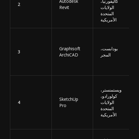
كاليفورنيا،
Autodesk
2
الولايات
Revit
المتحدة
الأمريكية
بودابست،
Graphisoft
3
المجر
ArchiCAD
ويستمنستر،
كولورادو،
SketchUp
الولايات
4
Pro
المتحدة
الأمريكية