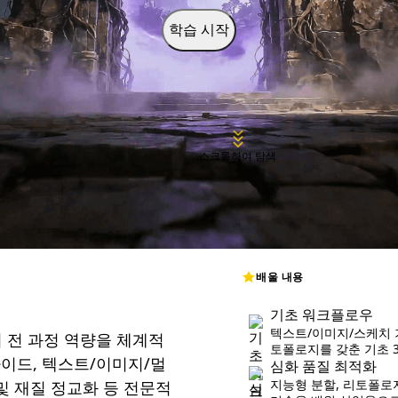
학습 시작
스크롤하여 탐색
배울 내용
기초 워크플로우
텍스트/이미지/스케치 
의 전 과정 역량을 체계적
토폴로지를 갖춘 기초 
가이드, 텍스트/이미지/멀
심화 품질 최적화
지능형 분할, 리토폴로지,
 및 재질 정교화 등 전문적