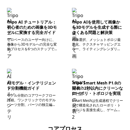
させるのは困難でした。Tripoが
リリースした最新の高忠実度3D
生成モデルH3.1は、視覚品質を
犠牲にすることなく、ゲームの
主人公アセット、マーケティン
Tripo AI チュートリアル：
Tripo AIを使用して画像か
グキービジュアル、高詳細レン
初心者のための画像を3Dモ
ら3Dモデルを生成する際に
ダリング、3Dプリントなどのシ
デルに変換する完全ガイド
よくある問題と解決策
ーンに適したプロダクション級
の高詳細3Dアセットを、より迅
ゼロベースのユーザー向けに、
画像選択、メッシュトポロジ最
速に生成することを可能にしま
画像から3Dモデルへの完全な変
適化、テクスチャマッピングエ
す。
換プロセスを6つのステップで詳
ラー、ライティングレンダリン
細に解説します。
グ、形式の互換性の問題を体系
的に整理。
AIモデル・インテリジェン
Tripo Smart Mesh P1.0の
ト分割機能ガイド
発表：2秒以内にクリーンな
ローポリ・トポロジを実現
モデル分割のコアワークフロー
詳細。ワンクリックでのモデル
Smart Meshは生成過程でクリー
パーツ分割、パーツの独立編集
ンで構造化されたローポリ・ト
と統合、分割後のモデルの二次
ポロジを直接生成し、ゲーム、
最適化、編集可能ファイルの書
XR、インタラクティブアプリケ
き出しに関する全行程の操作基
ーションでアセットを使いやす
準を解説。
くします。
コアプロセス