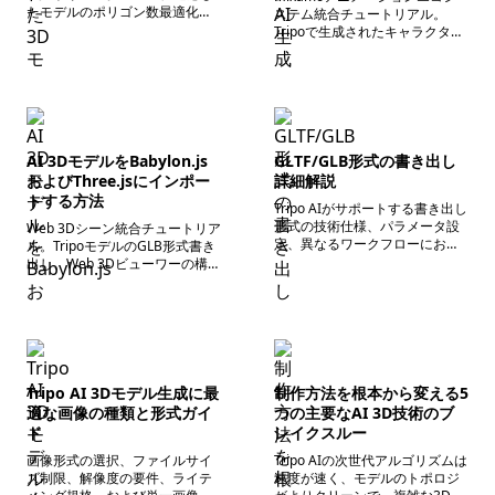
たモデルのポリゴン数最適化、
ステム統合チュートリアル。
単位変換、書き出し形式の選
Tripoで生成されたキャラクター
択、インポートパラメータ設
のTポーズ整列、モデルクリーニ
定、およびインポート後の二次
ング規格、書き出し設定、
調整について解説し、モデルが
Mixamo自動リギング適応、お
Robloxエンジンとゲームシーン
よびアニメーションリターゲテ
に完璧に適合するようにしま
ィング、ウェイト最適化の完全
す。
なプロセスを解説。
AI 3DモデルをBabylon.js
GLTF/GLB形式の書き出し
およびThree.jsにインポー
詳細解説
トする方法
Tripo AIがサポートする書き出し
形式の技術仕様、パラメータ設
Web 3Dシーン統合チュートリア
定、異なるワークフローにおけ
ル。TripoモデルのGLB形式書き
る最適な応用シーン、およびク
出し、Web 3Dビューワーの構
ロスプラットフォーム互換性最
築、フロントエンドフレームワ
適化ソリューションを包括的に
ークでのモデルの読み込みとレ
分析。
ンダリング最適化、パフォーマ
ンス調整方法を解説。フロント
エンド開発者やWeb3Dシーンの
ニーズに適応します。
Tripo AI 3Dモデル生成に最
制作方法を根本から変える5
適な画像の種類と形式ガイ
つの主要なAI 3D技術のブ
ド
レイクスルー
画像形式の選択、ファイルサイ
Tripo AIの次世代アルゴリズムは
ズ制限、解像度の要件、ライテ
速度が速く、モデルのトポロジ