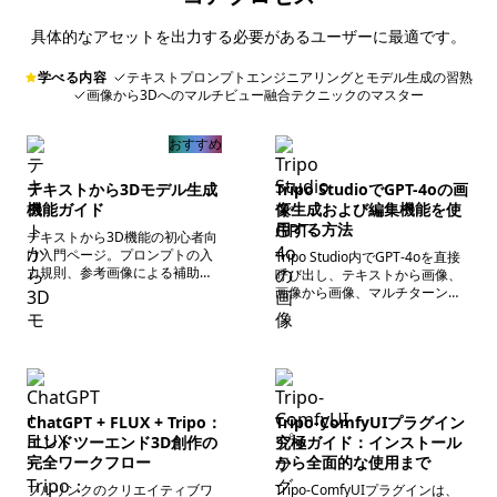
具体的なアセットを出力する必要があるユーザーに最適です。
学べる内容
テキストプロンプトエンジニアリングとモデル生成の習熟
画像から3Dへのマルチビュー融合テクニックのマスター
おすすめ
テキストから3Dモデル生成
Tripo StudioでGPT-4oの画
機能ガイド
像生成および編集機能を使
用する方法
テキストから3D機能の初心者向
け入門ページ。プロンプトの入
Tripo Studio内でGPT-4oを直接
力規則、参考画像による補助生
呼び出し、テキストから画像、
成、モデルの基礎最適化、ファ
画像から画像、マルチターンの
イル書き出しの4つの基本プロセ
対話型編集を完了できます。生
スを解説。初心者向けのプロン
成結果は、複雑なパラメータな
プト例付き。
しの自然言語対話で、3Dモデリ
ングやテクスチャ制作へワンク
リックで繋げることが可能で
す。
ChatGPT + FLUX + Tripo：
Tripo-ComfyUIプラグイン
エンドツーエンド3D創作の
究極ガイド：インストール
完全ワークフロー
から全面的な使用まで
フルリンクのクリエイティブワ
Tripo-ComfyUIプラグインは、