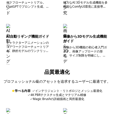
ークフローチュートリアル。
強力なAI 3Dモデル生成機能を多
ChatGPTでプロンプト生成、
機能なComfyUI環境に直接導入
FLUXで参考画像生成、Tripoで
し、エンドツーエンドの制作ス
3Dモデル生成・最適化・書き出
タジオを構築して、3Dアセット
しを完結させるエンドツーエン
の作成方法を根本から変えま
ドの操作方法を解説。
す。
AI自動リギング機能ガイド
画像から3Dモデル生成機能
ガイド
キャラクターアニメーションの
コアワークフローチュートリア
画像から3D機能の初心者入門ガ
ル。静的モデルのワンクリック
イド。画像アップロードの形
自動リギング、クリーンなボー
式、サイズ制限を明確にし、生
ン生成、スキニングウェイト処
成パラメータの基礎設定、ワン
理、アニメーションプリセット
クリック最適化の操作ステップ
の適用、アニメーション可能フ
を解説。初心者でも迅速に利用
品質最適化
ァイルの書き出しに関する詳細
可能なモデルを生成できます。
な操作ステップ。
プロフェッショナル級のアセットを追求するユーザーに最適です。
学べる内容
インテリジェント・リトポロジとメッシュ最適化
4K PBRテクスチャ生成とマテリアル精修
Magic Brushの詳細描画と局所最適化