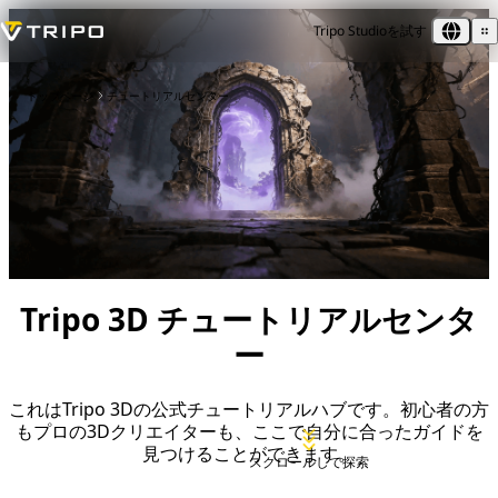
Tripo Studioを試す
トップページ
チュートリアルセンター
Tripo 3D チュートリアルセンタ
ー
これはTripo 3Dの公式チュートリアルハブです。初心者の方
もプロの3Dクリエイターも、ここで自分に合ったガイドを
見つけることができます。
スクロールして探索