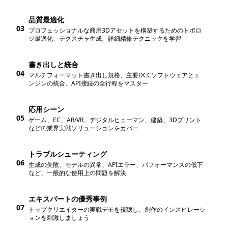
品質最適化
03
プロフェッショナルな商用3Dアセットを構築するためのトポロ
ジ最適化、テクスチャ生成、詳細精修テクニックを学習
書き出しと統合
04
マルチフォーマット書き出し規格、主要DCCソフトウェアとエ
ンジンの統合、API接続の全行程をマスター
応用シーン
05
ゲーム、EC、AR/VR、デジタルヒューマン、建築、3Dプリント
などの業界実戦ソリューションをカバー
トラブルシューティング
06
生成の失敗、モデルの異常、APIエラー、パフォーマンスの低下
など、一般的な使用上の問題を解決
エキスパートの優秀事例
07
トップクリエイターの実戦デモを視聴し、創作のインスピレーシ
ョンを刺激しましょう