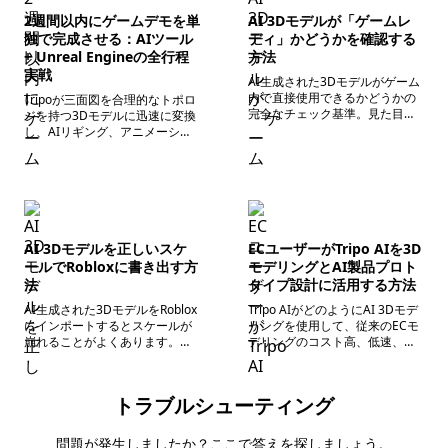
2週間以内にゲームデモを単
AI 3Dモデルが「ゲームレ
独で完成させる：AIツール
ディ」かどうかを確認する
+ Unreal Engineの全行程
方法
実戦
AI生成された3Dモデルがゲーム
内で直接使用できるかどうかの
Tripoが三面図を合理的なトポロ
完全なチェック基準。見た目が
ジを持つ3Dモデルに迅速に変換
良い＝ゲームで動くではありま
し、AIリギング、アニメーショ
せん。エンジンが求めるパフォ
ンツール、UEブループリント、
ーマンスと規格を満たしている
Sequencerを組み合わせて完全
必要があります。
なゲームプレイを実現。最終的
にAIが単独での効率的なゲーム
開発を可能にすることを検証し
ました。
AI 3Dモデルを正しいスケ
ECユーザーがTripo AIを3D
ールでRobloxに書き出す方
モデリングとAI製品プロト
法
タイプ設計に活用する方法
AI生成された3DモデルをRoblox
Tripo AIがどのようにAI 3Dモデ
にインポートするとスケールが
リングを使用して、従来のECモ
崩れることがよくあります。
デリングのコスト高、低速、技
Tripoモデリング→Blender書き
術的な難しさを解決するかを解
出し→Robloxインポートの正し
説。テキスト/画像から数秒で3D
いフローを提示し、モデルサイ
モデルを生成でき、家具、宝飾
トラブルシューティング
ズを一度で確定させます。
品、玩具、電子製品、アパレル
などのカテゴリーで広く活用可
能。商品の展示効果を高め、返
問題が発生しましたか？ここで答えを探しましょう。