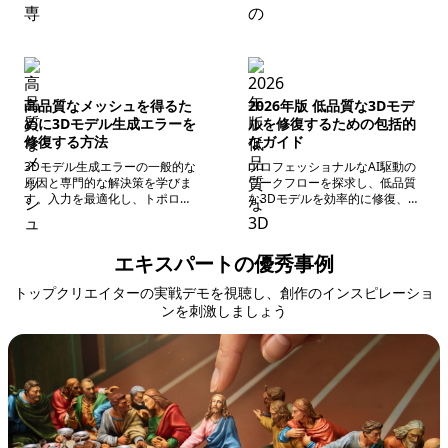
ト、ゲーム開発者、デザイナー
断の根本原因と、Tripo AIのよう
を対象としており、私がどのよ
な現代のツールがどのように
うにモデルを前処理、修復、完
PBRマテリアルを効率的に回復
成させているかを詳しく説明し
させるのに役立つかを探求しま
ます。
す。
高品質なメッシュを得るた
2026年版 低品質な3Dモデ
めに3Dモデル生成エラーを
ルを修復するための包括的
修復する方法
なガイド
3Dモデル生成エラーの一般的な
プロフェッショナルなAI駆動の
原因と専門的な解決策を学びま
ワークフローを探求し、低品質
す。入力を最適化し、トポロジ
な3Dモデルを効率的に修復、壊
問題を解決し、高品質なメッシ
れたメッシュ、トポロジ問題、
ュを得るためにTripo AIを活用す
テクスチャマップを解決して、
る方法を探求します。
プロダクション級のデジタルア
エキスパートの優秀事例
セットを構築します。
トップクリエイターの実戦デモを視聴し、創作のインスピレーショ
ンを刺激しましょう