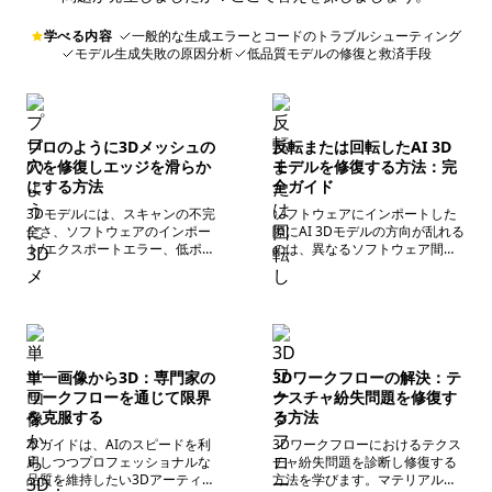
品率を下げ、コンバージョン率
を向上させます。操作は簡単で
学べる内容
一般的な生成エラーとコードのトラブルシューティング
専門技術は不要、各種プラット
モデル生成失敗の原因分析
低品質モデルの修復と救済手段
フォーム向けの汎用形式での書
き出しも可能です。
プロのように3Dメッシュの
反転または回転したAI 3D
穴を修復しエッジを滑らか
モデルを修復する方法：完
にする方法
全ガイド
3Dモデルには、スキャンの不完
ソフトウェアにインポートした
全さ、ソフトウェアのインポー
際にAI 3Dモデルの方向が乱れる
ト/エクスポートエラー、低ポリ
のは、異なるソフトウェア間で
ゴン数などが原因で穴やエッジ
のY/Z軸の上方向の不一致による
の粗さがよく発生します。これ
ものであり、モデルの問題では
は見た目に影響するだけでな
ありません。本ガイドでは汎用
く、3Dプリントやレンダリング
的な修復方法、主要なソフトウ
などの作業の妨げにもなりま
ェアの操作、バッチ処理テクニ
す。
ックを教えます。また、Tripo AI
のようなツールがどのように根
単一画像から3D：専門家の
3Dワークフローの解決：テ
本からこの問題を回避できるか
ワークフローを通じて限界
クスチャ紛失問題を修復す
も紹介します。
を克服する
る方法
本ガイドは、AIのスピードを利
3Dワークフローにおけるテクス
用しつつプロフェッショナルな
チャ紛失問題を診断し修復する
品質を維持したい3Dアーティス
方法を学びます。マテリアル切