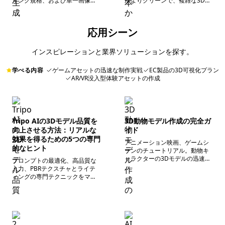
ィング規格、および単一画像と
がよりクリーンで、複雑な3D制
複数画像入力戦略の比較を深く
作フローを大幅に簡素化しま
探求し、ソースからモデル生成
す。同時に、AIはすでにプロフ
の品質を向上させます。
ェッショナルなPBRマテリアル
応用シーン
を自動生成できるようになって
おり、テクスチャ制作時間を大
幅に短縮し、制作効率を向上さ
インスピレーションと業界ソリューションを探す。
せます。
学べる内容
ゲームアセットの迅速な制作実戦
EC製品の3D可視化プラン
AR/VR没入型体験アセットの作成
Tripo AIの3Dモデル品質を
3D動物モデル作成の完全ガ
向上させる方法：リアルな
イド
効果を得るための5つの専門
アニメーション映画、ゲームシ
的なヒント
ーンのチュートリアル。動物キ
ャラクターの3Dモデルの迅速な
プロンプトの最適化、高品質な
生成、詳細の最適化、自動リギ
入力、PBRテクスチャとライテ
ング、アニメーション適応の全
ィングの専門テクニックをマス
行程を解説。Maya、Blenderな
ター。生成ロジック、パラメー
どの主要なアニメーションソフ
タ設定から後期の精修まで、生
トウェアのワークフローに完璧
成モデルのリアリズムと商用品
に適合し、リアルとカートゥー
質を全方位的に向上させます。
ンの両方のスタイルをカバーし
ます。