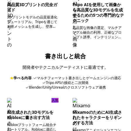
せて、リギング可能でスムーズ
高品質3Dプリントの完全ガ
Tripo AIを使用して画像か
なアニメーションが可能な3Dキ
イド
ら高品質な3Dモデルを生成
ャラクターを効率的に作成しま
するための5つの専門的なテ
3Dプリントモデルの品質最適化
す。
クニック
チュートリアル。Tripoを通じて
水密メッシュを生成し、壁厚を
高品質な画像の選定、マルチア
最適化、プリント欠陥を修復す
ングル融合の利用、正確なプロ
る方法を解説。積層ピッチの精
ンプト誘導、インテリジェント
度設定、材料選定、スライスパ
なリトポロジ、およびBlenderで
ラメータの校正、後処理の全行
の微調整により、モデル生成の
程を網羅し、モデルがレジ
精度と詳細表現を全方位的に向
書き出しと統合
ン/FDMプリントで直接使用でき
上させます。
ることを保証します。
開発者やテクニカルアーティストに最適です。
学べる内容
マルチフォーマット書き出しとゲームエンジンの適応
Tripo APIの接続と二次開発
Blender/Unity/Unrealのクロスソフトウェア連携
人気
AI生成された3Dモデルを
MixamoのためにAI生成さ
Robloxに書き出す方法
れたキャラクターをリギン
グする方法
Robloxプラットフォーム統合チ
ュートリアル。Robloxに適応し
Mixamoアニメーションエコシ