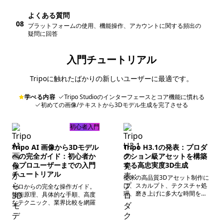
よくある質問
08
プラットフォームの使用、機能操作、アカウントに関する頻出の
疑問に回答
入門チュートリアル
Tripoに触れたばかりの新しいユーザーに最適です。
学べる内容
Tripo Studioのインターフェースとコア機能に慣れる
初めての画像/テキストから3Dモデル生成を完了させる
初心者入門
Tripo AI 画像から3Dモデル
Tripo H3.1の発表：プロダ
への完全ガイド：初心者か
クション級アセットを構築
らプロユーザーまでの入門
する高忠実度3D生成
チュートリアル
従来の高品質3Dアセット制作に
は、スカルプト、テクスチャ処
ゼロからの完全な操作ガイド。
理、磨き上げに多大な時間を要
技術原理、具体的な手順、高度
しました。AIツールを使って
なテクニック、業界比較を網羅
も、微細なジオメトリと安定し
た一貫性のある表面品質を両立