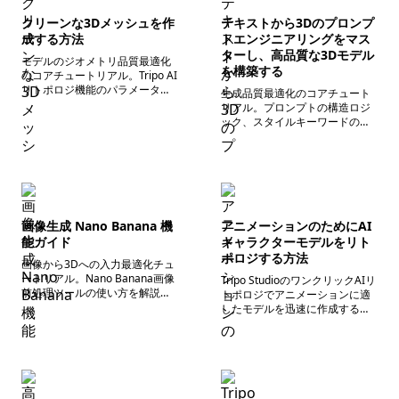
クリーンな3Dメッシュを作
テキストから3Dのプロンプ
成する方法
トエンジニアリングをマス
ターし、高品質な3Dモデル
モデルのジオメトリ品質最適化
を構築する
のコアチュートリアル。Tripo AI
リトポロジ機能のパラメータ設
生成品質最適化のコアチュート
定、インテリジェントな低ポリ
リアル。プロンプトの構造ロジ
ゴンの高度な使い方、ポリゴン
ック、スタイルキーワードの組
数最適化、メッシュエラーの修
み合わせ、正確なマテリアル記
復を詳説し、手動トポロジに匹
述、ネガティブプロンプトの高
敵する高品質なメッシュを実現
度な使い方、およびHDテクスチ
します。
ャやPBRマテリアルなどの内蔵
最適化機能の使用テクニックを
解説。
画像生成 Nano Banana 機
アニメーションのためにAI
能ガイド
キャラクターモデルをリト
ポロジする方法
画像から3Dへの入力最適化チュ
ートリアル。Nano Banana画像
Tripo StudioのワンクリックAIリ
前処理ツールの使い方を解説
トポロジでアニメーションに適
し、入力画像を最適化すること
したモデルを迅速に作成する方
で3Dモデルのジオメトリ精度と
法や、Blenderプラグインによる
テクスチャ詳細を向上させ、生
補助処理を学びます。同時に、
成の偏差やエラーを減少させま
アニメーションキャラクターの
す。
配線規則、ポリゴン数基準、テ
スト方法をマスターし、AI自動
最適化と手動微調整を組み合わ